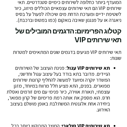
המועדף ביותר כחלופה לשירותים כימיים סטנדרטיים. תאי
שירותים VIP הם תאי שירותים עצמאיים הכוללים מיזוג, כיור
לשטיפת ידיים ומערכת הדחת מים שיכולה לפעול על בסיס
ניאגרה או על מנגנון שאיבה בואקום (כמו במטוס וברכבת).
קטלוג הפרימיום: הדגמים המובילים של
תאי שירותים VIP
תאי שירותים VIP מגיעים בדגמים שונים המתאימים למטרות
שונות:
תא שירותים VIP עגול
: פנינת העיצוב של השירותים
הניידים. מדובר בתא בודד בעל עיצוב עגול וחדשני,
המשדר יוקרה ומיועד למעשה להחליף קרונות שירותים
מפוארים. בפנים, התא מציע חלל מרווח במיוחד, מזגן
עוצמתי, תאורת אווירה, כיור פנימי עם מים זורמים ואסלת
חרס. הוא מספק את אותה רמת פרימיום של קרון מפואר,
ביחידה אחת אלגנטית המשתלבת באופן מושלם בעיצוב
האירוע.
תא שירותים VIP סולארי
: המוצר המבוקש ביותר בכל