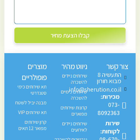
קבלו הצעת מחיר
צור קשר
ניווט מהיר
מוצרים
התעשיה 8
פופולריים
שירותים ניידים
מבוא חורון
להשכרה
תא שירותים כימי
info@sherution.co.il
שירותים כימיים
סטנדרטי
מכירות:
להשכרה
מבנה יביל לשטח
073-
קרונות שירותים
8092363
תא שירותים VIP
מפוארים
קרון שירותים
שירות
שירותים ניידים
מפואר 12 תאים
לאירועים
לקוחות:
08-670-
גנרטורים להשכרה