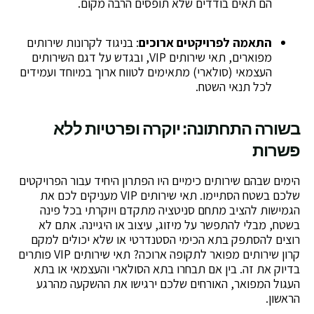
הם תאים בודדים שלא תופסים הרבה מקום.
התאמה לפרויקטים ארוכים
: בניגוד לקרונות שירותים
מפוארים, תאי שירותים VIP, ובגדש על דגם השירותים
העצמאי (סולארי) מתאימים לטווח ארוך במיוחד ועמידים
לכל תנאי השטח.
בשורה התחתונה: יוקרה ופרטיות ללא
פשרות
הימים שבהם שירותים כימיים היו הפתרון היחיד עבור הפרויקטים
שלכם בשטח הסתיימו. תאי שירותים VIP מעניקים לכם את
הגמישות להציב מתחם סניטציה מתקדם ויוקרתי בכל פינה
בשטח, מבלי להתפשר על מיזוג, עיצוב או היגיינה. אתם לא
רוצים להסתפק בתא הכימי הסטנדרטי או שלא יכולים למקם
קרון שירותים מפואר לתקופה ארוכה? תאי שירותים VIP פותרים
בדיוק את זה. בין אם תבחרו בתא הסולארי והעצמאי או בתא
העגול המפואר, האורחים שלכם ירגישו את ההשקעה מהרגע
הראשון.