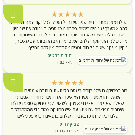
★
★
★
★
★
יש לנו מאות אתרי בנייה שפרוסים בכל הארץ. לכל נקודה אנחנו חייבים
להביא מערך שירותים כימיים ופתרונות סניטריה. העבודה עם שרותיון
היא הכי קלה שיש. כשאנחנו פותחים אתר חדש לבנייה השירותים כבר
מחכים לנו. התחזוקה שלהם היא ברמה הגבוהה ביותר עם שאיבה,
ניקיון ומעקב שוטף בלוחות זמנים מסודרים. אין להם תחליף.
יהודית רחמים
סולל בונה
★
★
★
★
★
רוב הפרויקטים שלנו קורים בשטח בלי תשתיות ותחת עומסי חום כבדים.
השאלה הראשונה תמיד היא איפה השירותים. שרותיון דואגים שזו
שאלה שאף אחד אצלנו לא צריך לשאול. לכל פרויקט מוצמדים לנו
שירותים מפוארים עם מיזוג עם איש תחזוקה צמוד כדי שהמהנדסים
שלנו יוכלו להתרכז בעבודה שלהם בתנאים הכי אופטימליים.
צביקה וייס
אלביט מערכות