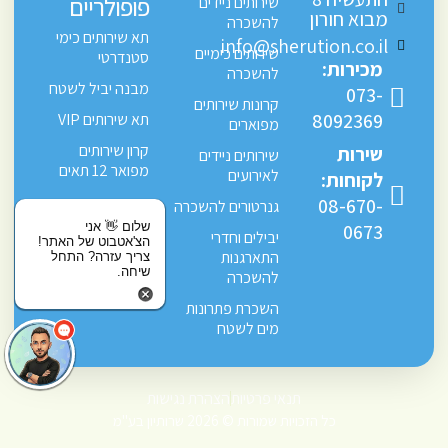
פופולריים
שירותים ניידים
מבוא חורון
להשכרה
תא שירותים כימי
info@sherution.co.il
שירותים כימיים
סטנדרטי
מכירות:
להשכרה
מבנה יביל לשטח
073-
קרונות שירותים
8092369
תא שירותים VIP
מפוארים
קרון שירותים
שירות
שירותים ניידים
מפואר 12 תאים
לאירועים
לקוחות:
08-670-
גנרטורים להשכרה
שלום 👋 אני
0673
יבילים וחדרי
הצ'אטבוט של האתר!
התארגנות
צריך עזרה? התחל
שיחה.
להשכרה
השכרת פתרונות
מים לשטח
תנאי פרטיות
הצהרת נגישות
כל הזכויות שמורות © 2026 שרותיון בע"מ