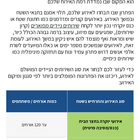
הוא המקום שבו נמדדת רמת האירוח שלכם
הפתרון שבו תבחרו לאירוע שלכם, תלוי אמנם בתנאי השטח
ובמשך האירוע. באירועים קצרים ומזדמנים כמו חתונת שטח או
כנס יוקרתי נכון יותר לקחת
שירותים ניידים מפוארים
(קרון
שירותים), שמגיעים עם מיזוג, עיצוב ברמה גבוהה הכולל כיור,
שיש ומראות ואף מוצמד להם איש ניקיון במשך האירוע. לעומת
זאת, לאירועים שנמשכים מספר ימים או כאלו המיועדים לשרת
אלפי אנשים דרוש פתרון עמיד ונוח עם תחזוקה מינימלית כמו
שירותים כימיים.
כדי לעזור לכם לבחור את סוג השירותים הניידים המושלם
לאירוע, ריכזנו את הפתרונות המומלצים ביותר לפי סגנון ומיקום
האירוע:
סוג האירוע והתרחיש בשטח
כמות אורחים / משתתפים
אירועי יוקרה בחצר הבית
עד 120 אורחים
(כנס/מסיבה פרטית)