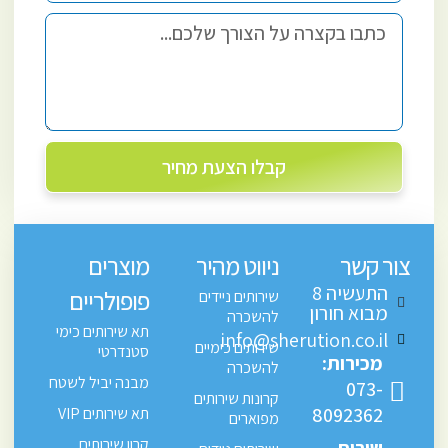
קבלו הצעת מחיר
צור קשר
ניווט מהיר
מוצרים
התעשיה 8
פופולריים
שירותים ניידים
מבוא חורון
להשכרה
תא שירותים כימי
info@sherution.co.il
שירותים כימיים
סטנדרטי
מכירות:
להשכרה
מבנה יביל לשטח
073-
קרונות שירותים
8092362
תא שירותים VIP
מפוארים
קרון שירותים
שירות