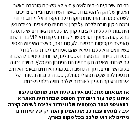
בחירת שירותים ניידים לאירוע היא לא משימה מורכבת כאשר
האפיון של הקהל הוא ברור. כאשר השירותים הניידים צריכים
לשמש כמרחב התרעננות יוקרתי עם הקפדה על מיזוג, ריחות
ורמת ניקיון חובה ללכת על קרון שירותים מפוארים. במידה ואין
היתכנות לוגיסטית להצבת קרון או שכמות האורחים שישתמשו
בתא קטנה באופן יחסי אפשר לקחת במקום תא VIP בודד שגם
מאפשר מקסימום פרטיות. לעומת זאת, כאשר השימוש הצפוי
בשירותים הוא סטנדרטי או שהם אמורים לשרת קהל גדול
במיוחד, בייחוד בהופעות ופסטיבלים,
שירותים כימיים להשכרה
עם שירותי שאיבה תקופתיים הם הפתרון המומלץ. בחירה נכונה
בסוג השירותים, תוך התחשבות בכמות האורחים ובאופי האירוע,
תבטיח לכם שקט תפעולי מוחלט, סטנדרט גבוה במיוחד של
אירוח ובעיקר תעניק לאורחים שלכם חוויה בלתי נשכחת.
אז אם אתם מתכננים אירוע שטח אתם מוזמנים ליצור
איתנו קשר עוד היום דרך הטופס שבתחתית האתר או
בוואטספ ואחד המומחים שלנו יחזור אליכם לשיחה קצרה
שבה נתאים עבורכם את הפתרון המדויק של שירותים
ניידים לאירוע שלכם בכל מקום בארץ.