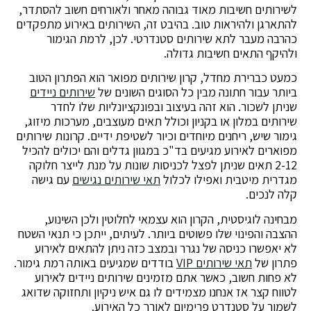
לשירותים חשיבות מאוד גבוהה מאחר ולאורחים חשוב להסתדר,
להתארגן ולהיראות טוב. בהיבט זה, השירותים באירוע מתפקדים
כהרבה מעבר לתא שירותים סטנדרטי. לכן, לרמת הגימור
ולהיקף התאים חשיבות גדולה.
כמעט כברירת מחדל, קרון שירותים מפואר הוא הפתרון הטוב
ביותר עבור חתונה מבין כל הסוגים השונים של
שירותים ניידים
שניתן לשכור. הוא זהה בעיצוב ובפונקציונליות שלו לחדר
שירותים במלון או בקניון וכולל תאים מעוצבים, מערכות מיזוג,
גימור שיש, ריחנים מיוחדים וכיור לשטיפת ידיים. קרונות שירותים
מפוארים לאירוע מגיעים בד"כ במגוון גדלים והם יכולים להכיל
2-12 תאים שניתן לפצל לכניסות שונות על מנת לייצר חלוקה
מגדרית מיטבית ואפילו לכלול
תאי שירותים נגישים
עם גישה
קלה לנכים.
מבחינה לוגיסטית, הקרון הוא עצמאי לחלוטין ולכן השינוע,
ההצבה והפינוי שלו פשוטים ביותר. לעיתים, ייתכן כי תנאי השטח
לא יאפשרו כניסה של נגרר ובמצב כזה ניתן להתאים לאירוע
פתרון של
תאי שירותים VIP
בודדים שמגיעים באותה רמת גימור.
לא פחות חשוב, כאשר אתם מזמינים שירותים ניידים לאירוע
לטווח קצר אז אנחנו מצמידים לו גם איש ניקיון ותחזוקה שדואג
לשמור על סטנדרט פרימיום לאורך כל האירוע.