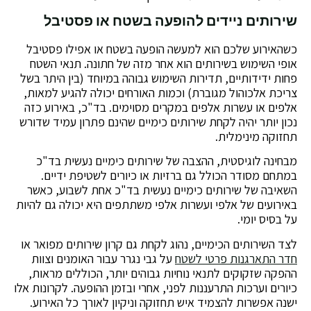
שירותים ניידים להופעה בשטח או פסטיבל
כשהאירוע שלכם הוא למעשה הופעה בשטח או אפילו פסטיבל
אופי השימוש בשירותים הוא אחר מזה של חתונה. תנאי השטח
פחות ידידותיים, תדירות השימוש גבוהה במיוחד (בין היתר בשל
צריכת אלכוהול מגוברת) וכמות האורחים יכולה להגיע למאות,
אלפים או עשרות אלפים במקרים מסוימים. בד"כ, באירוע כזה
נכון יותר יהיה לקחת שירותים כימיים שהינם פתרון עמיד שדורש
תחזוקה מינימלית.
מבחינה לוגיסטית, ההצבה של שירותים כימיים נעשית בד"כ
במתחם מסודר הכולל גם ברזיות או כיורים לשטיפת ידיים.
השאיבה של שירותים כימיים נעשית בד"כ אחת לשבוע, כאשר
באירועים של אלפי ועשרות אלפי משתתפים היא יכולה גם להיות
על בסיס יומי.
לצד השירותים הכימיים, נהוג לקחת גם קרון שירותים מפואר או
חדר התארגנות פרטי לשטח
על גבי נגרר עבור האומנים וצוות
ההפקה שזקוקים לתנאי נוחיות גבוהים יותר, הכוללים מראות,
כיורים וערכות התרעננות לפני, אחרי ובזמן ההופעה. לקרונות אלו
ישנה אפשרות להצמיד איש תחזוקה וניקיון לאורך כל האירוע.