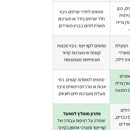
ם, כגון
מתאים לחדרי שרתים. גיבוי
רונית
חדר שרתים בודד או מערכות
רן צריח
תאורת חירום בבניין משרדים.
.
. הפעלת
מתאים לקווי ייצור. גיבוי מכונות
משרדי
קטנות או מערכות קירור
רת לילה.
תעשייתיות מצומצמות.
תרים
מתאים למוסדות קטנים. בתי
רן צריח
אבות או מרכזים רפואיים
(גיבוי
ם התנעה
מעלית ומערכות חיים חיוניות)
.
דולים
פתרון מומלץ למפעל
.
ם כבדים,
שמירה על רציפות עבודה של
שרדים
קווי ייצור ומערכי אחסון בקירור.