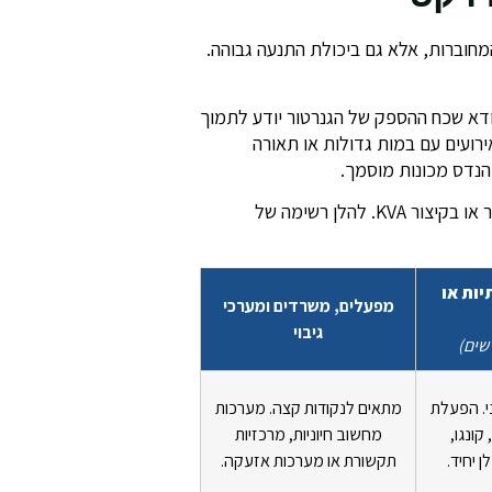
חוברות, אלא גם ביכולת התנעה גבוהה.
דא שכח ההספק של הגנרטור יודע לתמוך
רועים עם במות גדולות או תאורה
הנדס מכונות מוסמך.
יחידת המידה המרכזית לפיה חברות השכרת גנרטורים מסווגות ומדרגות את גודל הגנרטורים היא קילו-וואט-אמפר או בקיצור KVA. להלן רשימה של
יות או
מפעלים, משרדים ומערכי
גיבוי
שים)
. הפעלת
מתאים לנקודות קצה. מערכות
קונגו,
מחשוב חיוניות, מרכזיות
 יחיד.
תקשורת או מערכות אזעקה.