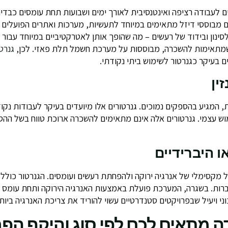
ם לעבודה רציפה ואינטנסיבית לאורך ימים ושבועות תחת עומסים כבדי
סינון ובידוד של רעשים – מה שהופך אותן לאטרקטיביים במיוחד עבור א
שמתאימות להשכרה, מבוססות על מערכת חשמל תלת פאזי. לכן,
גנרט
 בעיקר כגנרטור לשימוש ביתי נקודתי.
סית, המגיע בהספקים נמוכים. גנרטורים אלו מיועדים בעיקר לעבודות נק
וש עצמי. גנרטורים אלה אינם מתאימים להשכרה ארוכת טווח בשל ההספ
ל מקסימלי של אנרגיה ירוקה ולהפחתת רעשים ועומסים. הגנרטור כולל 
רות. בשגרה, המערכת פועלת באמצעות האנרגיה הירוקה ותחת עומס נ
 ויעיל שבפרויקטים סטנדרטיים עשוי להוריד את צריכת האנרגיה ביותר מ-
ה מתאים לכם לפי סוג והיקף הפר