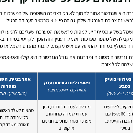
רה היא שגנרטור אמור לתמוך לא רק בצריכה השוטפת של המערכות המ
אנרגיה שלהן גבוהה פי 3-5 מבמצב העבודה הרגיל.
מל בשל עומס יתר יש למפות מראש את המערכת שעליכם להניע ולוו
בילה של מספר מערכות חשמל. העניין הזה הופך לקריטי במיוחד באי
כרה מומלץ במיוחד להתייעץ עם איש מקצוע, לרבות מהנדס חשמל או מ
שלהם לכל צורך:
ואירועי בוטיק
אתר בנייה, תשת
פסטיבלים והופעות ענק
בטבע
מוסדות
(טווח קצר ואינטנסיבי)
1–3 ימים)
(טווח ארוך: חוד
לקית, לאירועים
מתאים לעמדות בודדות, כגון
מתאים לשלד ראשוני
(עד 60 איש)
עם
עמדות שמירה מרוחקות,
כלי עבודה ידניים, 
הגברה וקייטרינג
מערכי תאורה פרוסים, חניונים
תאורה ומשרד קבלן
בסיסי.
או קופות.