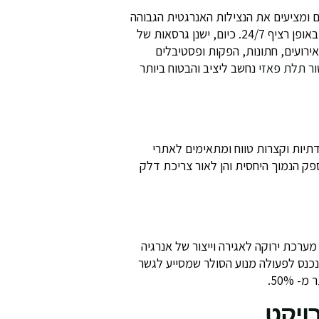
ם ומציעים את הנצילות האנרגטית הגבוהה
והכלכלית ביותר לטווח ארוך. לכן, גנרטורים מבוססי דיזל מתאימים במיוחד לתעשיות, מערכות ואתרים הפועלים באופן רציף 24/7. כיום, ישנן גרסאות של
ירועים, חתונות, הפקות ופסטיבלים
ור תלת פאזי
נחשב ליציב והבטוח ביותר
ודתיות וקצרות טווח ומתאימים לאתרי
ק הנמוך היחסית והן לאור צריכת דלק
מערכת ירוקה לאגירה וייצור של אנרגיה
כנס לפעולה מנוע הסולר שמסייע לגשר
 50%.
ויקט