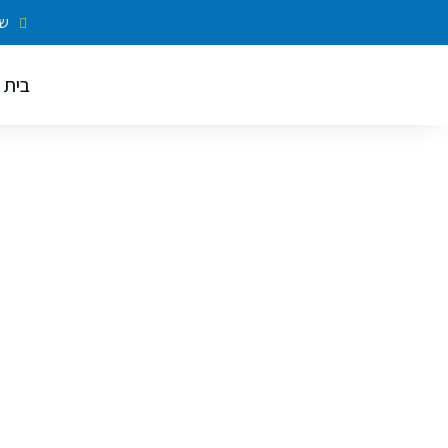
שי
בית