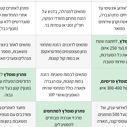
ירוע אינטימי עד
פתרון לאתרים קטני
מתאים למנהלה, בדגש על
אורחים. מזין הגברה,
אתרי התחדשות עי
הזנת מתחם משרדי הפקה,
ח וקרון שירותים
סטנדרטיים ללא עגו
חפ"ק זמני או עמדות בר.
מפואר.
(מנוף כבד)
מלץ
, לחתונת שטח
מתאים לדוכנים. הזנת מתחמי
מתאים לאתר בינוני
ת
(עד 250 איש)
.
מזון מצומצמים
(פודטראקס)
משאבות, מספר 
ת כל המערכות,
או במות קול קטנות.
מנהלים ומערכי תאו
 שירותי מטבח.
מתאים לבמות משניות. הזנת
פתרון מומלץ
לא
מומלץ פרימיום
,
במות קטנות, עם הגברה
הדורשים הפעלת עגו
3 איש.
ותאורה כולל מתחמי שהיית
(מנוף)
קטן בעל זר
האומנים ואזורי VIP.
גבוה.
אירועי ענק, של
מיועד לאתרים ג
פתרון מומלץ למתחמים
.
למעלה מעל 500 מוזמנים.
ומורכבים עם מנופי
מרכזי אנרגיה מבוזרים
ומסי קצה, תאורה
משאבות בטון ומ
לפסטיבלים.