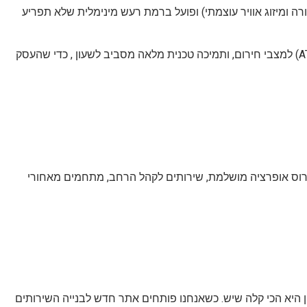
ומיזוג אוויר עוצמתי) ופועל ברמת רעש מינימלית שלא תפריע
אנו מספקים מעטפת שירות לוגיסטית מלאה הכוללת אספקה מהירה, חיבור מקצועי על ידי חשמלאי מוסמך, מערכות החלפה אוטומטיות (ATS) למצבי חירום, ותמיכה טכנית מלאה מסביב לשעון , כדי שהעסק
ועים קטנים ועד הפקות ענק בפארק הירקון עם למעלה מ- 40 אלף איש. הם יודעים לפרוס אופרציה מושלמת, שירותים לקהל הרחב, מתחמים מאחורי
ון היא הכי קלה שיש. כשאנחנו פותחים אתר חדש לבנייה השירותים