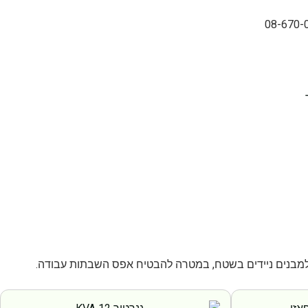
 למבנים ניידים בשטח, במטרה להבטיח אפס השבתות עבודה.