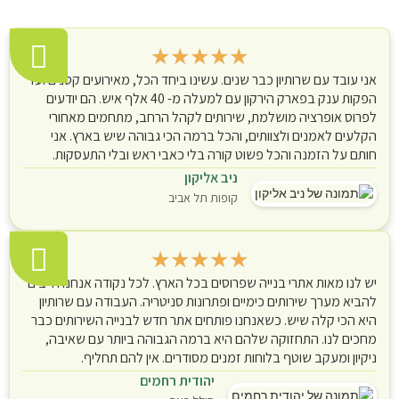
★
★
★
★
★
אני עובד עם שרותיון כבר שנים. עשינו ביחד הכל, מאירועים קטנים ועד
הפקות ענק בפארק הירקון עם למעלה מ- 40 אלף איש. הם יודעים
לפרוס אופרציה מושלמת, שירותים לקהל הרחב, מתחמים מאחורי
הקלעים לאמנים ולצוותים, והכל ברמה הכי גבוהה שיש בארץ. אני
חותם על הזמנה והכל פשוט קורה בלי כאבי ראש ובלי התעסקות.
ניב אליקון
קופות תל אביב
★
★
★
★
★
יש לנו מאות אתרי בנייה שפרוסים בכל הארץ. לכל נקודה אנחנו חייבים
להביא מערך שירותים כימיים ופתרונות סניטריה. העבודה עם שרותיון
היא הכי קלה שיש. כשאנחנו פותחים אתר חדש לבנייה השירותים כבר
מחכים לנו. התחזוקה שלהם היא ברמה הגבוהה ביותר עם שאיבה,
ניקיון ומעקב שוטף בלוחות זמנים מסודרים. אין להם תחליף.
יהודית רחמים