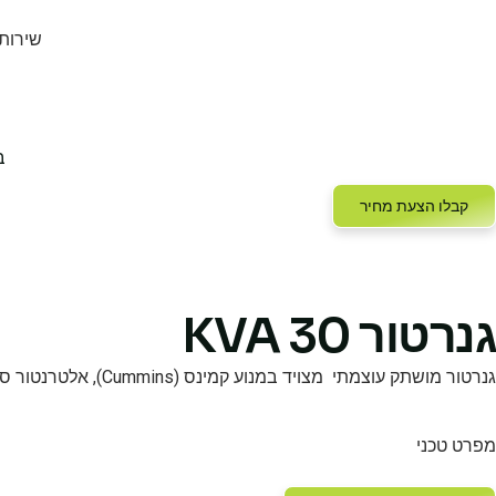
שירות
ב
קבלו הצעת מחיר
גנרטור 30 KVA
גנרטור מושתק עוצמתי מצויד במנוע קמינס (Cummins), אלטרנטור סטמפורד (Stamford) מקורי, בקר Deep Sea 7320 וחופת הרמה מחוזקת ועמידה למנוף.
מפרט טכני