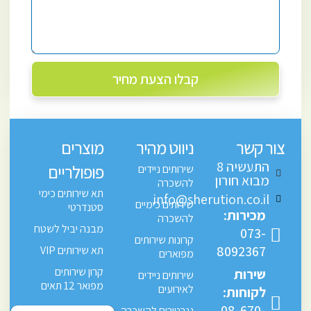
קבלו הצעת מחיר
צור קשר
ניווט מהיר
מוצרים
התעשיה 8
פופולריים
שירותים ניידים
מבוא חורון
להשכרה
תא שירותים כימי
info@sherution.co.il
שירותים כימיים
סטנדרטי
מכירות:
להשכרה
מבנה יביל לשטח
073-
קרונות שירותים
8092367
תא שירותים VIP
מפוארים
קרון שירותים
שירות
שירותים ניידים
מפואר 12 תאים
לאירועים
לקוחות:
08-670-
גנרטורים להשכרה