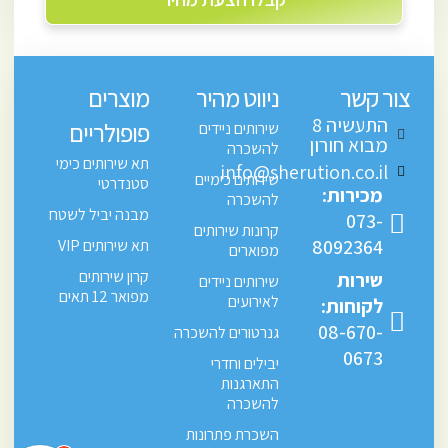
צור קשר
ניווט מהיר
מוצרים
התעשיה 8
פופולריים
שירותים ניידים
מבוא חורון
להשכרה
תא שירותים כימי
info@sherution.co.il
שירותים כימיים
סטנדרטי
מכירות:
להשכרה
מבנה יביל לשטח
073-
קרונות שירותים
8092364
תא שירותים VIP
מפוארים
קרון שירותים
שירות
שירותים ניידים
מפואר 12 תאים
לאירועים
לקוחות:
08-670-
גנרטורים להשכרה
0673
יבילים וחדרי
התארגנות
להשכרה
השכרת פתרונות